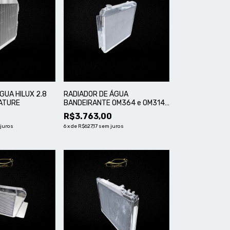
GUA HILUX 2.8
RADIADOR DE ÁGUA
NATURE
BANDEIRANTE OM364 e OM314
- SIGNATURE
R$3.763,00
juros
6
x
de
R$627,17
sem juros