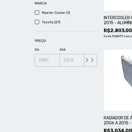
MARCA
Master Cooler (1)
INTERCOOLER H
Toyota (27)
2015 - ALUMÍ
R$2.803,0
6
x
de
R$467,17
sem j
PREÇO
De
Até
RADIADOR DE Á
2006 A 2015 -
MASTER
R$3.034,0