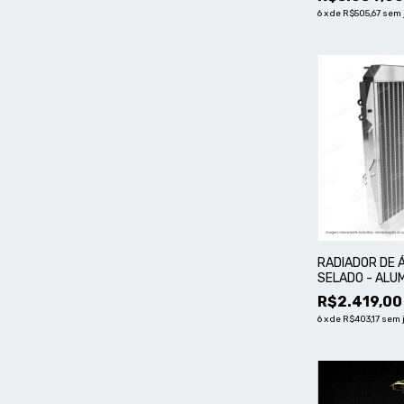
6
x
de
R$505,67
sem 
RADIADOR DE Á
SELADO - ALU
R$2.419,00
6
x
de
R$403,17
sem 