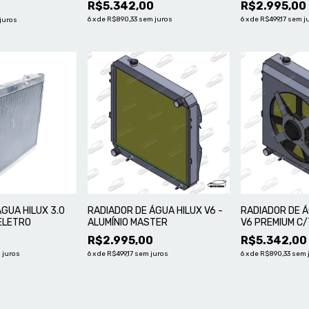
R$5.342,00
R$2.995,00
6
x
de
R$890,33
sem juros
6
x
de
R$499,17
sem j
juros
GUA HILUX 3.0
RADIADOR DE ÁGUA HILUX V6 -
RADIADOR DE Á
ELETRO
ALUMÍNIO MASTER
V6 PREMIUM C/
R$2.995,00
R$5.342,00
 juros
6
x
de
R$499,17
sem juros
6
x
de
R$890,33
sem 