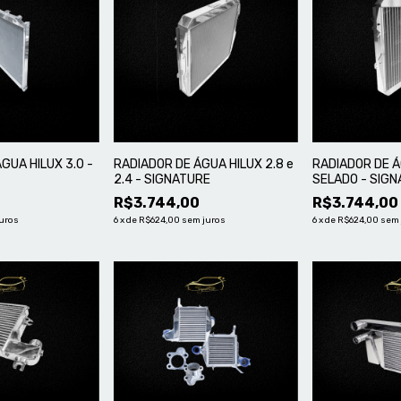
GUA HILUX 3.0 -
RADIADOR DE ÁGUA HILUX 2.8 e
RADIADOR DE Á
2.4 - SIGNATURE
SELADO - SIG
R$3.744,00
R$3.744,00
uros
6
x
de
R$624,00
sem juros
6
x
de
R$624,00
sem 