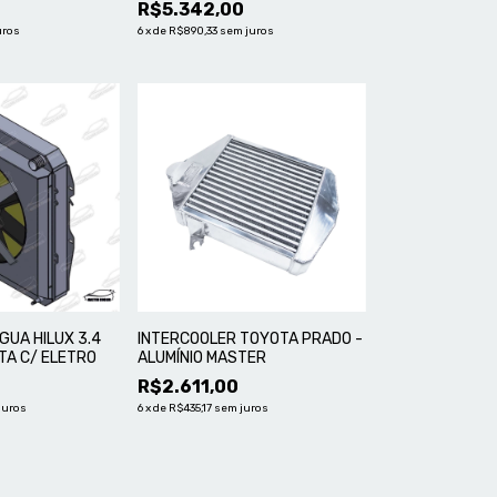
R$5.342,00
uros
6
x
de
R$890,33
sem juros
GUA HILUX 3.4
INTERCOOLER TOYOTA PRADO -
TA C/ ELETRO
ALUMÍNIO MASTER
R$2.611,00
juros
6
x
de
R$435,17
sem juros