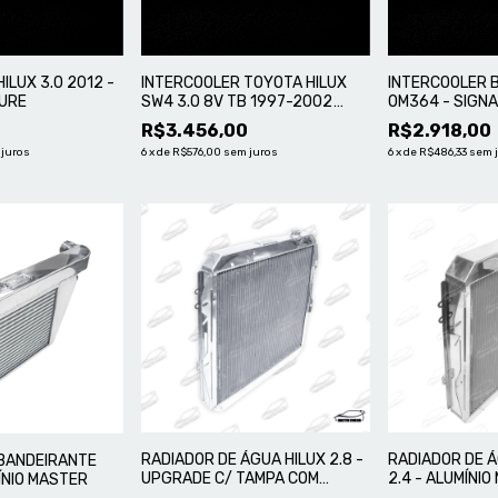
ILUX 3.0 2012 -
INTERCOOLER TOYOTA HILUX
INTERCOOLER 
TURE
SW4 3.0 8V TB 1997-2002
OM364 - SIGN
DIESEL, COM SUPORTE MOTOR
0
R$3.456,00
R$2.918,00
1KZT - SIGNATURE
 juros
6
x
de
R$576,00
sem juros
6
x
de
R$486,33
sem 
RADIADOR DE ÁGUA HILUX 2.8 -
RADIADOR DE Á
BANDEIRANTE
UPGRADE C/ TAMPA COM
2.4 - ALUMÍNI
ÍNIO MASTER
ELETRO