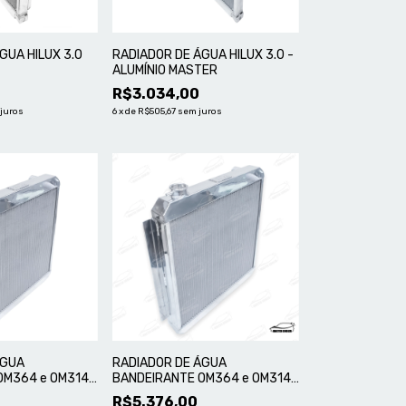
GUA HILUX 3.0
RADIADOR DE ÁGUA HILUX 3.0 -
ALUMÍNIO MASTER
R$3.034,00
juros
6
x
de
R$505,67
sem juros
ÁGUA
RADIADOR DE ÁGUA
OM364 e OM314
BANDEIRANTE OM364 e OM314
STER
COM DEFLETOR E ELETRO
R$5.376,00