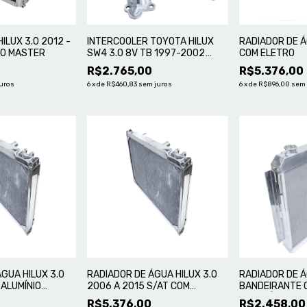
ILUX 3.0 2012 -
INTERCOOLER TOYOTA HILUX
RADIADOR DE Á
NIO MASTER
SW4 3.0 8V TB 1997-2002
COM ELETRO
DIESEL, COM SUPORTE MOTOR
0
R$2.765,00
R$5.376,00
1KZT - ALUMÍNIO MASTER
uros
6
x
de
R$460,83
sem juros
6
x
de
R$896,00
sem 
GUA HILUX 3.0
RADIADOR DE ÁGUA HILUX 3.0
RADIADOR DE 
 ALUMÍNIO
2006 A 2015 S/AT COM
BANDEIRANTE 
ELETROVENTILADOR
- ALUMÍNIO MA
0
R$5.376,00
R$2.458,00