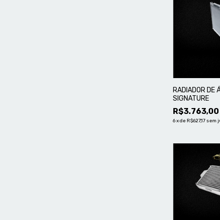
RADIADOR DE Á
SIGNATURE
R$3.763,00
6
x
de
R$627,17
sem j