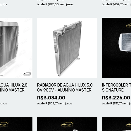
juros
6
x
de
R$896,00
sem juros
6
x
de
R$409,67
sem 
GUA HILUX 2.8
RADIADOR DE ÁGUA HILUX 3.0
INTERCOOLER 
MÍNIO MASTER
8V 90CV - ALUMÍNIO MASTER
SIGNATURE
R$3.034,00
R$3.226,00
juros
6
x
de
R$505,67
sem juros
6
x
de
R$537,67
sem j