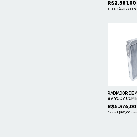
R$2.381,00
6
x
de
R$396,83
sem 
RADIADOR DE Á
8V 90CV COM 
R$5.376,00
6
x
de
R$896,00
sem