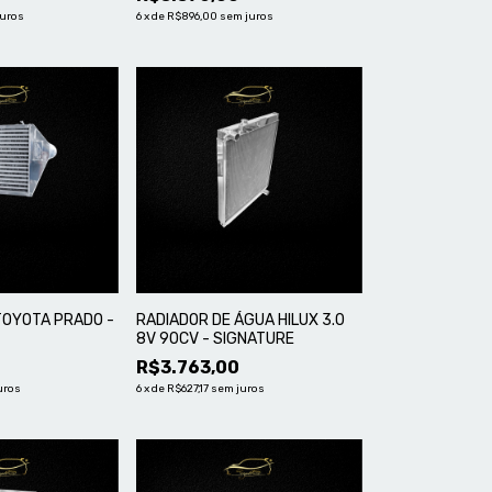
VENTILADOR
juros
6
x
de
R$896,00
sem juros
TOYOTA PRADO -
RADIADOR DE ÁGUA HILUX 3.0
8V 90CV - SIGNATURE
R$3.763,00
uros
6
x
de
R$627,17
sem juros