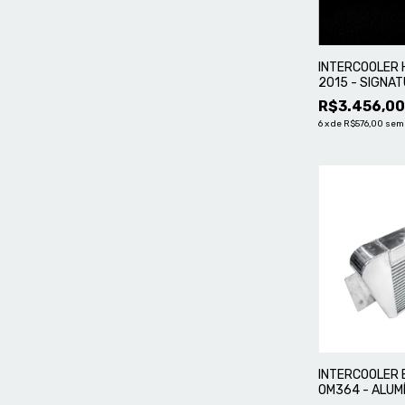
INTERCOOLER H
2015 - SIGNA
R$3.456,0
6
x
de
R$576,00
sem
INTERCOOLER 
OM364 - ALUM