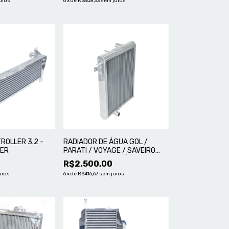
uros
6
x
de
R$548,33
sem juros
ROLLER 3.2 -
RADIADOR DE ÁGUA GOL /
TER
PARATI / VOYAGE / SAVEIRO
QUADRADO - ALUMÍNIO MASTER
R$2.500,00
uros
6
x
de
R$416,67
sem juros