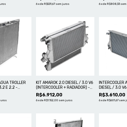
uros
6
x
de
R$531,67
sem juros
6
x
de
R$808,33
sem 
ÁGUA TROLLER
KIT AMAROK 2.0 DIESEL / 3.0 V6
INTERCOOLER 
.2 E 2.2 -
(INTERCOOLER + RADIADOR) -
DIESEL / 3.0 V6
TER
ALUMÍNIO MASTER
ALUMÍNIO MAS
0
R$6.912,00
R$3.610,00
juros
6
x
de
R$1.152,00
sem juros
6
x
de
R$601,67
sem j