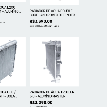
ÁGUA L200
RADIADOR DE ÁGUA DOUBLE
4 - ALUMÍNIO
CORE LAND ROVER DEFENDER -
ALUMÍNIO MASTER
R$3.390,00
juros
6
x
de
R$565,00
sem juros
GUA GOL /
RADIADOR DE ÁGUA TROLLER
TI - BOLA
3.0 - ALUMÍNIO MASTER
R$3.290,00