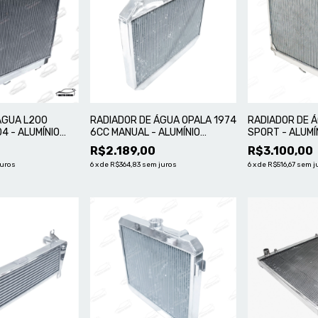
ÁGUA L200
RADIADOR DE ÁGUA OPALA 1974
RADIADOR DE 
4 - ALUMÍNIO
6CC MANUAL - ALUMÍNIO
SPORT - ALUMÍ
MASTER
R$2.189,00
R$3.100,00
juros
6
x
de
R$364,83
sem juros
6
x
de
R$516,67
sem j