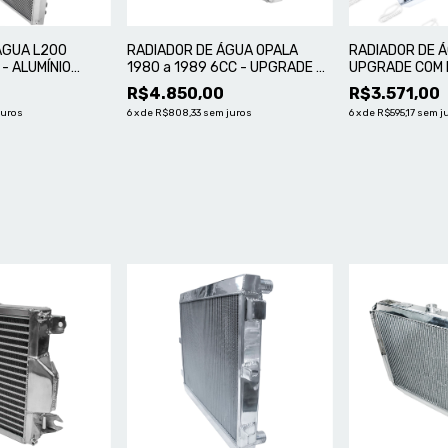
ÁGUA L200
RADIADOR DE ÁGUA OPALA
RADIADOR DE 
 - ALUMÍNIO
1980 a 1989 6CC - UPGRADE C/
UPGRADE COM 
ELETRO VENTILADOR DUPLO
0
R$4.850,00
R$3.571,00
juros
6
x
de
R$808,33
sem juros
6
x
de
R$595,17
sem j