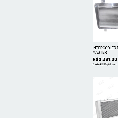
INTERCOOLER F
MASTER
R$2.381,00
6
x
de
R$396,83
sem 