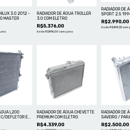
RADIADOR DE 
ILUX 3.0 2012 -
RADIADOR DE ÁGUA TROLLER
SPORT 2.5 199
NIO MASTER
3.0 COM ELETRO
MASTER
R$2.990,00
0
R$5.376,00
6
x
de
R$498,33
sem 
uros
6
x
de
R$896,00
sem juros
ÁGUA L200
RADIADOR DE ÁGUA CHEVETTE
RADIADOR DE Á
L C/DEFLETOR E
PREMIUM COM ELETRO
SAVEIRO / PARA
LADOR
UPGRADE
R$4.339,00
R$2.500,00