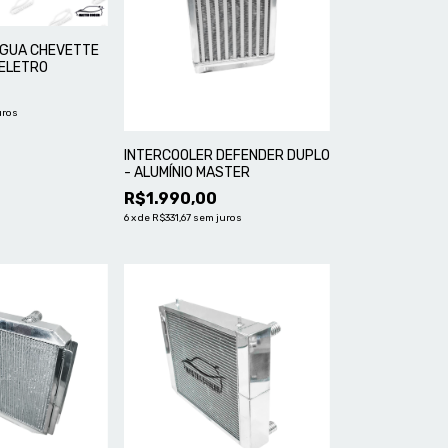
ÁGUA CHEVETTE
ELETRO
uros
INTERCOOLER DEFENDER DUPLO
- ALUMÍNIO MASTER
R$1.990,00
6
x
de
R$331,67
sem juros