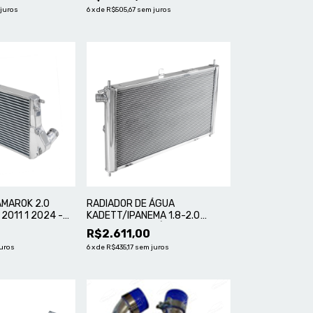
juros
6
x
de
R$505,67
sem juros
AMAROK 2.0
RADIADOR DE ÁGUA
 2011 1 2024 -
KADETT/IPANEMA 1.8-2.0
TER
EFI/MPFI - ALUMÍNIO MASTER
R$2.611,00
uros
6
x
de
R$435,17
sem juros