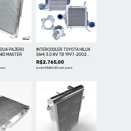
ÁGUA PAJERO
INTERCOOLER TOYOTA HILUX
NIO MASTER
SW4 3.0 8V TB 1997-2002
DIESEL, COM SUPORTE MOTOR
R$2.765,00
1KZT - ALUMÍNIO MASTER
uros
6
x
de
R$460,83
sem juros