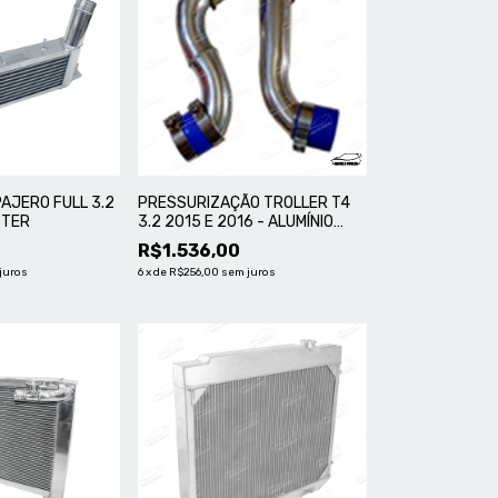
AJERO FULL 3.2
PRESSURIZAÇÃO TROLLER T4
STER
3.2 2015 E 2016 - ALUMÍNIO
MASTER
R$1.536,00
juros
6
x
de
R$256,00
sem juros