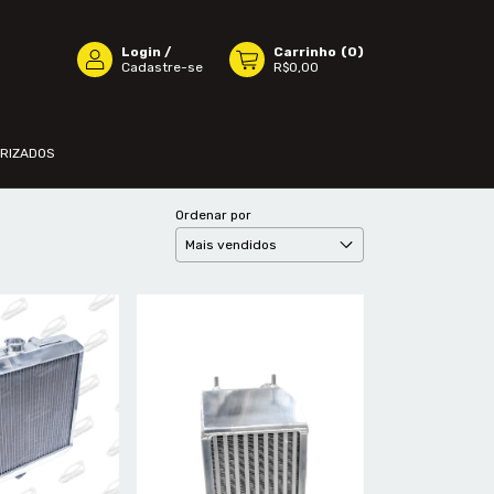
Login
/
Carrinho
(
0
)
Cadastre-se
R$0,00
ORIZADOS
Ordenar por