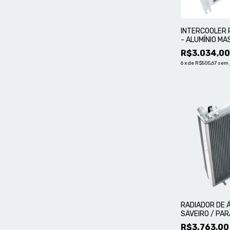
INTERCOOLER R
- ALUMÍNIO M
R$3.034,0
6
x
de
R$505,67
sem 
RADIADOR DE 
SAVEIRO / PAR
UPGRADE COM
R$3.763,00