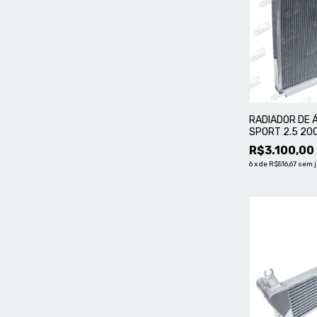
RADIADOR DE 
SPORT 2.5 200
MASTER
R$3.100,00
6
x
de
R$516,67
sem 