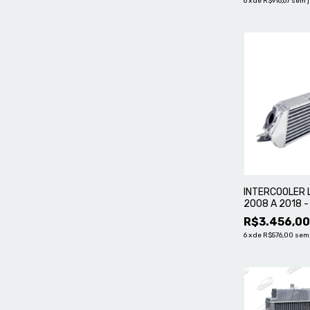
6
x
de
R$916,67
sem 
INTERCOOLER 
2008 A 2018 -
MASTER
R$3.456,0
6
x
de
R$576,00
sem