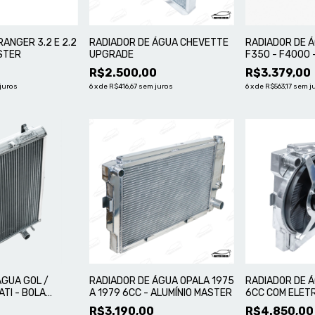
ANGER 3.2 E 2.2
RADIADOR DE ÁGUA CHEVETTE
RADIADOR DE Á
ASTER
UPGRADE
F350 - F4000 
MASTER
0
R$2.500,00
R$3.379,00
juros
6
x
de
R$416,67
sem juros
6
x
de
R$563,17
sem j
ÁGUA GOL /
RADIADOR DE ÁGUA OPALA 1975
RADIADOR DE Á
ATI - BOLA
A 1979 6CC - ALUMÍNIO MASTER
6CC COM ELET
 ELETRO
R$3.190,00
R$4.850,00