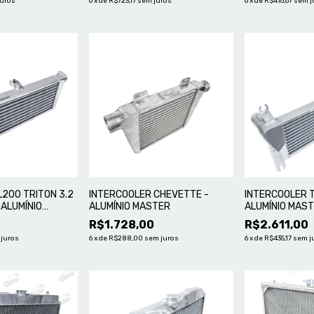
juros
6
x
de
R$723,17
sem juros
6
x
de
R$416,67
sem j
L200 TRITON 3.2
INTERCOOLER CHEVETTE -
INTERCOOLER T
 ALUMÍNIO
ALUMÍNIO MASTER
ALUMÍNIO MAS
0
R$1.728,00
R$2.611,00
 juros
6
x
de
R$288,00
sem juros
6
x
de
R$435,17
sem j