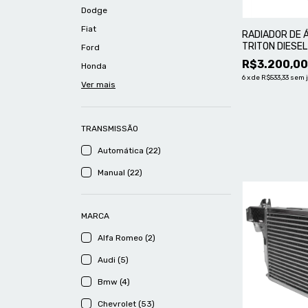
Dodge
Fiat
RADIADOR DE 
TRITON DIESEL
Ford
MASTER
R$3.200,0
Honda
6
x
de
R$533,33
sem 
Ver mais
TRANSMISSÃO
Automática (22)
Manual (22)
MARCA
Alfa Romeo (2)
Audi (5)
Bmw (4)
Chevrolet (53)