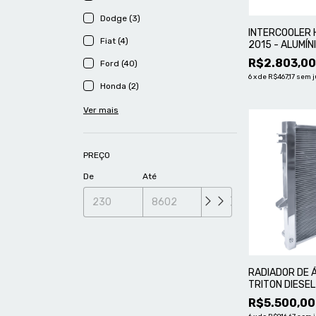
Dodge (3)
INTERCOOLER H
Fiat (4)
2015 - ALUMÍ
R$2.803,0
Ford (40)
6
x
de
R$467,17
sem j
Honda (2)
Ver mais
PREÇO
De
Até
RADIADOR DE 
TRITON DIESE
ELETROVENTI
R$5.500,00