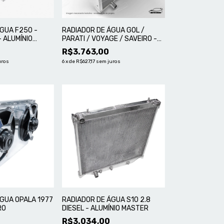
GUA F250 -
RADIADOR DE ÁGUA GOL /
- ALUMÍNIO
PARATI / VOYAGE / SAVEIRO -
QUADRADO UPGRADE COM
R$3.763,00
ELETRO
uros
6
x
de
R$627,17
sem juros
GUA OPALA 1977
RADIADOR DE ÁGUA S10 2.8
RO
DIESEL - ALUMÍNIO MASTER
R$3.034,00