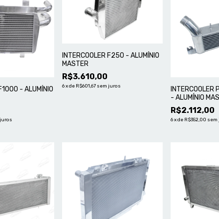
INTERCOOLER F250 - ALUMÍNIO
MASTER
R$3.610,00
6
x
de
R$601,67
sem juros
1000 - ALUMÍNIO
INTERCOOLER P
- ALUMÍNIO MA
R$2.112,00
juros
6
x
de
R$352,00
sem 