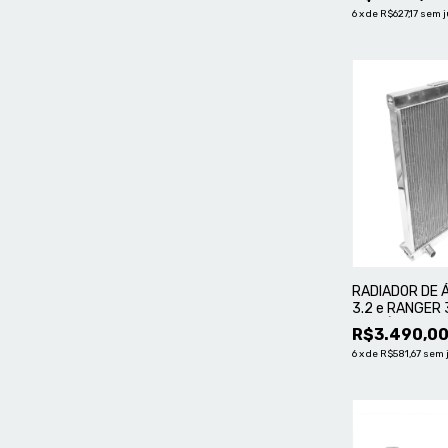
6
x
de
R$627,17
sem j
RADIADOR DE 
3.2 e RANGER 3
ALUMÍNIO MAS
R$3.490,0
6
x
de
R$581,67
sem 