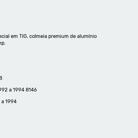
cial em TIG, colmeia premium de alumínio
hp.
88
992 a 1994 8146
 a 1994