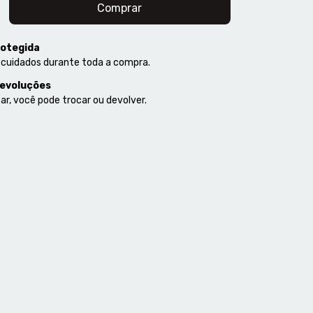
otegida
 cuidados durante toda a compra.
devoluções
ar, você pode trocar ou devolver.
P:
Alterar CEP
Calcular