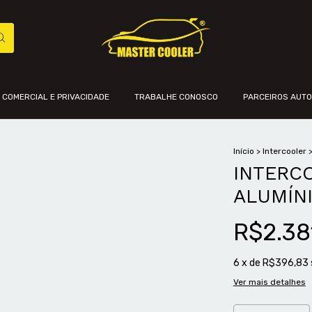
A COMERCIAL E PRIVACIDADE
TRABALHE CONOSCO
PARCEIROS AUT
Início
>
Intercooler
INTERCO
ALUMÍN
R$2.38
6
x de
R$396,83
Ver mais detalhes