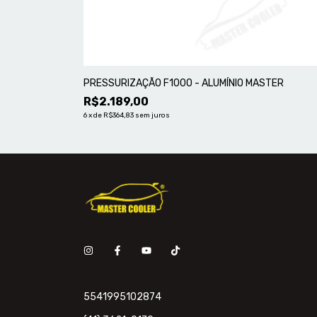
PRESSURIZAÇÃO F1000 - ALUMÍNIO MASTER
R$2.189,00
6
x
de
R$364,83
sem juros
5541995102874