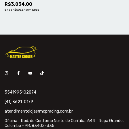
R$3.034,00
6
x
de
R$505,67
sem juros
5541995102874
(41) 3621-0179
atendimentoloja@mcpracing.com.br
Oficina - Rod. do Contorno Norte de Curitiba, 644 - Roça Grande,
Colombo - PR, 83402-335