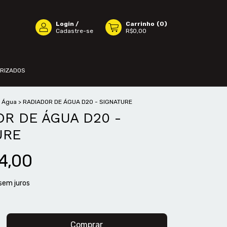
Login
/
Carrinho
(
0
)
Cadastre-se
R$0,00
ORIZADOS
e Água
>
RADIADOR DE ÁGUA D20 - SIGNATURE
R DE ÁGUA D20 -
URE
4,00
sem juros