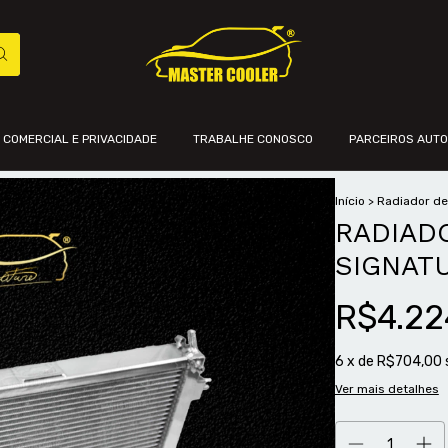
A COMERCIAL E PRIVACIDADE
TRABALHE CONOSCO
PARCEIROS AUT
Início
>
Radiador d
RADIADO
SIGNAT
R$4.22
6
x de
R$704,00
Ver mais detalhes