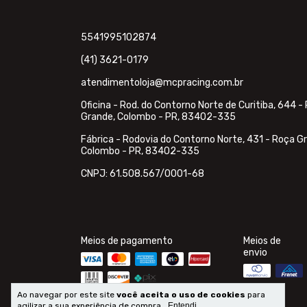
5541995102874
(41) 3621-0179
atendimentoloja@mcpracing.com.br
Oficina - Rod. do Contorno Norte de Curitiba, 644 -
Grande, Colombo - PR, 83402-335
Fábrica - Rodovia do Contorno Norte, 431 - Roça G
Colombo - PR, 83402-335
CNPJ: 61.508.567/0001-68
Meios de pagamento
Meios de
envio
Ao navegar por este site
você aceita o uso de cookies
para
agilizar a sua experiência de compra.
Entendi