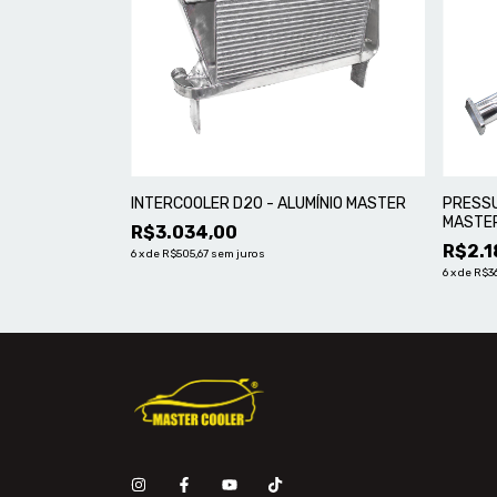
INTERCOOLER D20 - ALUMÍNIO MASTER
PRESSU
MASTE
R$3.034,00
R$2.1
6
x
de
R$505,67
sem juros
6
x
de
R$3