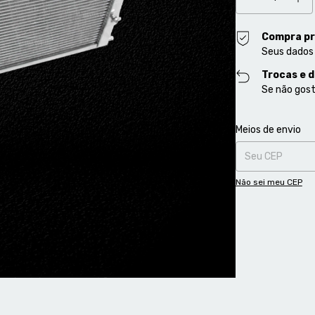
Compra pr
Seus dados
Trocas e 
Se não gost
Entregas para o CE
Meios de envio
Não sei meu CEP