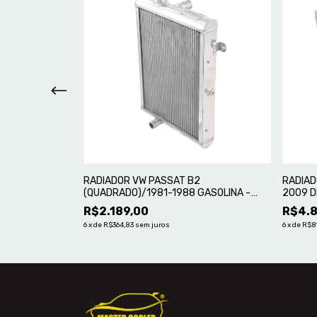
LE CORE LAND
RADIADOR VW PASSAT B2
RADIAD
ÍNIO MASTER
(QUADRADO)/1981-1988 GASOLINA -
2009 D
COM BOCAL DE ABASTECIMENTO) -
R$2.189,00
R$4.8
ALUMÍNIO MASTER
6
x
de
R$364,83
sem juros
6
x
de
R$8