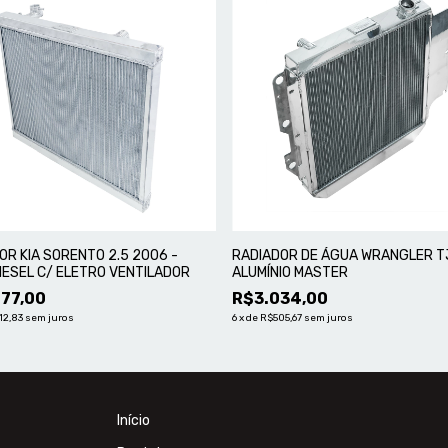
OR KIA SORENTO 2.5 2006 -
RADIADOR DE ÁGUA WRANGLER TJ
IESEL C/ ELETRO VENTILADOR
ALUMÍNIO MASTER
77,00
R$3.034,00
12,83
sem juros
6
x
de
R$505,67
sem juros
Início