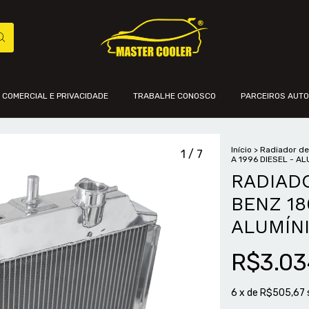
A COMERCIAL E PRIVACIDADE
TRABALHE CONOSCO
PARCEIROS AUT
Início
>
Radiador d
1
/
7
A 1996 DIESEL - A
RADIAD
BENZ 18
ALUMÍN
R$3.03
6
x de
R$505,67