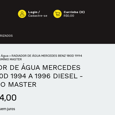
Login
/
Carrinho
(
0
)
Cadastre-se
R$0,00
ORIZADOS
e Água
>
RADIADOR DE ÁGUA MERCEDES BENZ 180D 1994
LUMÍNIO MASTER
OR DE ÁGUA MERCEDES
0D 1994 A 1996 DIESEL -
IO MASTER
4,00
sem juros