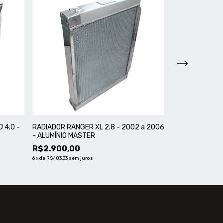
 4.0 -
RADIADOR DE Á
RADIADOR RANGER XL 2.8 - 2002 a 2006
2007-2011 UP
- ALUMÍNIO MASTER
R$5.376,00
R$2.900,00
6
x
de
R$896,00
sem 
6
x
de
R$483,33
sem juros