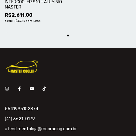
INTERCOOLER S10 - ALUMÍNIO
MASTER
R$2.611,00
6
x
de
R$435,17
sem juros
5541995102874
(41) 3621-0179
atendimentoloja@mcpracing.com.br