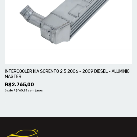
INTERCOOLER KIA SORENTO 2.5 2006 - 2009 DIESEL - ALUMÍNIO
RA
MASTER
V
R$2.765,00
R
6
x
de
R$460,83
sem juros
6
x