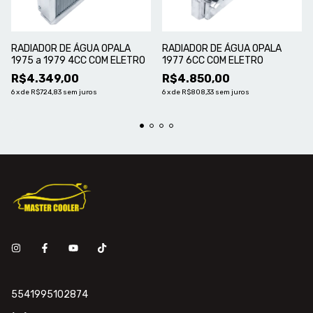
RADIADOR DE ÁGUA OPALA
RADIADOR DE ÁGUA OPALA
1975 a 1979 4CC COM ELETRO
1977 6CC COM ELETRO
R$4.349,00
R$4.850,00
6
x
de
R$724,83
sem juros
6
x
de
R$808,33
sem juros
5541995102874